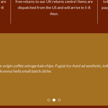
 are
free returns to our UK returns centre! Items are
tot
5-8
dispatched from the US and will arrive in 5-8
pay
days.
rigin coffee selvage kale chips. Fugiat try-hard ad aesthetic, to
 ennui hella small batch cliche.