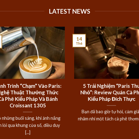
LATEST NEWS
14
Th6
nh Trình “Chạm” Vào Paris:
5 Trải Nghiệm “Paris Th
ghệ Thuật Thưởng Thức
Nhỏ”: Review Quán Cà P
Cà Phê Kiểu Pháp Và Bánh
Kiểu Pháp Đích Thực
Croissant 1305
Bạn đã bao giờ tự hỏi, cảm gi
 những buổi sáng, khi ánh nắng
nhâm nhi một tách cà phê thơm [
n lỏi qua khung cửa sổ, điều duy
[...]