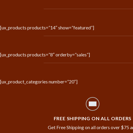
[ux_products products=”14″ show=”featured”]
[ux_products products=”8″ orderby=”sales”]
[ux_product_categories number=”20″]
FREE SHIPPING ON ALL ORDERS
Get Free Shipping on all orders over $75 