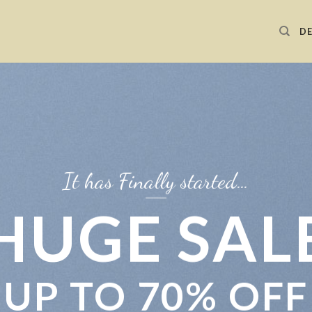
D
It has Finally started…
HUGE SAL
UP TO
70% OFF