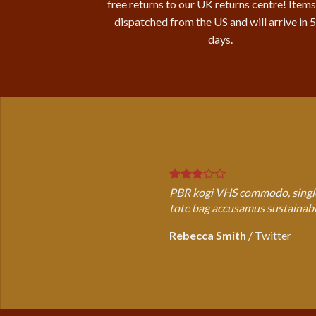
free returns to our UK returns centre! Items
dispatched from the US and will arrive in 
days.
PBR kogi VHS commodo, single-o
tote bag accusamus sustainable
Rebecca Smith
/
Twitter