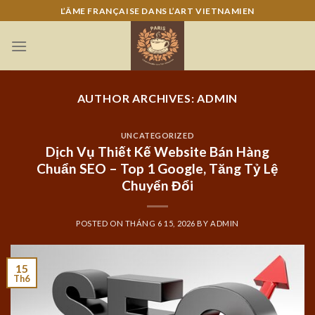
Skip
L’ÂME FRANÇAISE DANS L’ART VIETNAMIEN
to
content
AUTHOR ARCHIVES:
ADMIN
UNCATEGORIZED
Dịch Vụ Thiết Kế Website Bán Hàng
Chuẩn SEO – Top 1 Google, Tăng Tỷ Lệ
Chuyển Đổi
POSTED ON
THÁNG 6 15, 2026
BY
ADMIN
15
Th6