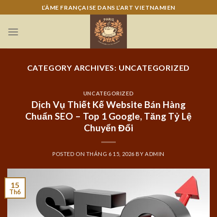
Skip
L’ÂME FRANÇAISE DANS L’ART VIETNAMIEN
to
content
CATEGORY ARCHIVES:
UNCATEGORIZED
UNCATEGORIZED
Dịch Vụ Thiết Kế Website Bán Hàng
Chuẩn SEO – Top 1 Google, Tăng Tỷ Lệ
Chuyển Đổi
POSTED ON
THÁNG 6 15, 2026
BY
ADMIN
15
Th6